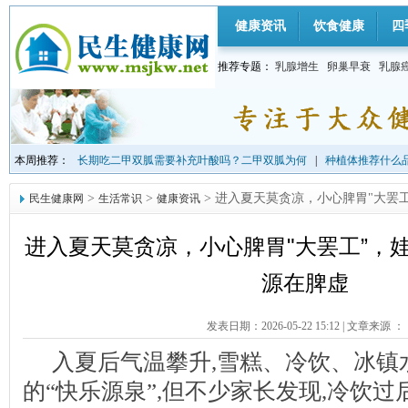
健康资讯
饮食健康
四
推荐专题：
乳腺增生
卵巢早衰
乳腺
本周推荐：
长期吃二甲双胍需要补充叶酸吗？二甲双胍为何
|
种植体推荐什么品
>
>
> 进入夏天莫贪凉，小心脾胃"大罢
民生健康网
生活常识
健康资讯
进入夏天莫贪凉，小心脾胃"大罢工”，
源在脾虚
发表日期：2026-05-22 15:12
|
文章来源 ：
入夏后气温攀升,雪糕、冷饮、冰镇
的“快乐源泉”,但不少家长发现,冷饮