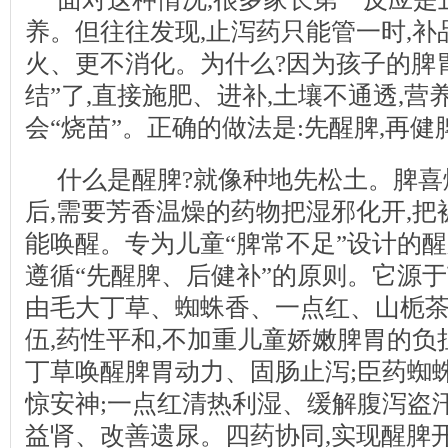
养。但往往发现,止泻药只能管一时,
火、更不消化。为什么?因为孩子的脾
结”了,直接施肥、进补,土壤不通透,营
会“烧苗”。正确的做法是:先醒脾,再健
什么是醒脾?就像种地先松土。脾喜
后,需要芳香温燥的药物把湿邪化开,把
能唤醒。专为儿童“脾常不足”设计的醒
遵循“先醒脾、后健补”的原则。它源于
由毛大丁草、蜘蛛香、一点红、山栀
伍,药性平和,不加重儿童娇嫩脾胃的
丁草唤醒脾胃动力、固肠止泻;臣药蜘
惊安神;一点红清热利湿、缓解腹泻盗
益肾、改善遗尿。四药协同,实现醒脾