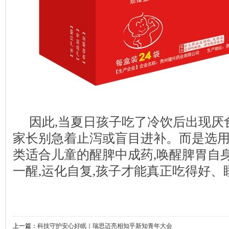
因此,当夏日孩子吃了冷饮后出现厌
家长别急着止泻或盲目进补。而是选
类适合儿童的醒脾中成药,唤醒脾胃自
一醒,运化自复,孩子才能真正吃得好
上一篇：
科技守护安心好眠｜瑞思迈亮相知乎新知青年大会