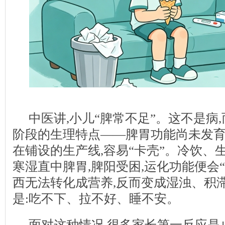
中医讲,小儿“脾常不足”。这不是病
阶段的生理特点——脾胃功能尚未发育
在铺设的生产线,容易“卡壳”。冷饮、
寒湿直中脾胃,脾阳受困,运化功能便会“
西无法转化成营养,反而变成湿浊、积滞
是:吃不下、拉不好、睡不安。
面对这种情况,很多家长第一反应是