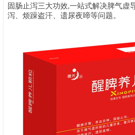
固肠止泻三大功效,一站式解决脾气虚
泻、烦躁盗汗、遗尿夜啼等问题。