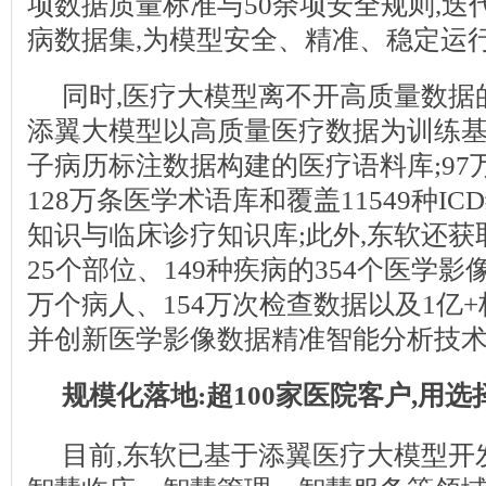
项数据质量标准与50余项安全规则,迭
病数据集,为模型安全、精准、稳定运
同时,医疗大模型离不开高质量数据
添翼大模型以高质量医疗数据为训练基础
子病历标注数据构建的医疗语料库;97
128万条医学术语库和覆盖11549种I
知识与临床诊疗知识库;此外,东软还
25个部位、149种疾病的354个医学影像
万个病人、154万次检查数据以及1亿+
并创新医学影像数据精准智能分析技
规模化落地:超100家医院客户,用
目前,东软已基于添翼医疗大模型开发