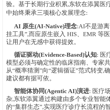
验。基于长期行业积累,东软在添翼医
中始终秉承三项核心发展理念
:
AI
原生(AI-Native)理念
:AI不是游
挂工具”,而应原生嵌入 HIS、EMR 等
让用户在无感中获得提效。
循证驱动(Evidence-Based)认知
: 
模型必须与确定性的临床指南、专家共
从“概率猜测”向“逻辑循证”范式转变,
建议都有据可依。
智能体协同(Agentic AI)演进
: 医
杂,东软添翼通过构建由多个专业智能体(A
的“集群生态”,实现医疗诊疗长流程的