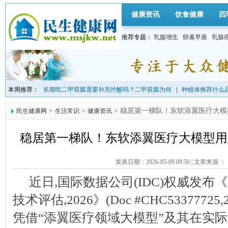
健康资讯
饮食健康
四
推荐专题：
乳腺增生
卵巢早衰
乳腺
本周推荐：
长期吃二甲双胍需要补充叶酸吗？二甲双胍为何
|
种植体推荐什么品
>
>
> 稳居第一梯队！东软添翼医疗大模型
民生健康网
生活常识
健康资讯
稳居第一梯队！东软添翼医疗大模型用实
发表日期：2026-05-09 09:56
|
文章来源 ：
近日,国际数据公司(IDC)权威发
技术评估,2026》(Doc #CHC5337772
凭借“添翼医疗领域大模型”及其在实