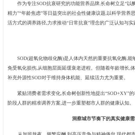
作为专注SOD抗衰研究的功能营养品牌,长命树立足“以酶
精力”“年龄焦虑”等日益突出的社会性健康议题,以科学营养
活方式的调养路径,力求推动“日常抗衰”理念的广泛认知与实
SOD(超氧化物歧化酶)是人体内天然的重要抗氧化酶,能
免受氧化损伤,从细胞层面延缓衰老进程。但随着年龄增长,体
补充外源性SOD对于维持身体机能、延续活力尤为重要。
紧贴消费者需求变化,长命树创新性地提出“SOD+XY”
阶段人群的精准调养方案,进一步重塑都市人群的健康认知。
洞察城市节奏下的真实健康需
从加班熬夜、频繁应酬,到高压竞争与精神倦怠,现代都