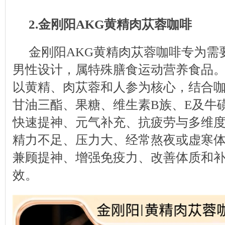
2.金刚阳AKG黄精肉苁蓉咖啡
金刚阳AKG黄精肉苁蓉咖啡专为需
男性设计，属特殊膳食运动营养食品
以黄精、肉苁蓉和人参为核心，结合
甘油三酯、果糖、维生素B族、E及牛
快速提神、元气补充、抗疲劳与多维
精力不足、压力大、经常熬夜或虚寒
兼顾提神、增强免疫力、改善体质和
效。