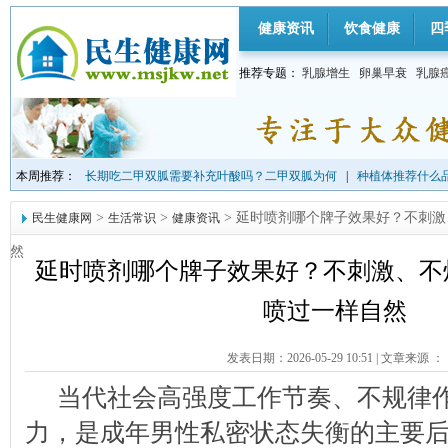
健康资讯
饮食健康
四
推荐专题：
乳腺增生
卵巢早衰
乳腺
本周推荐：
长期吃二甲双胍需要补充叶酸吗？二甲双胍为何
|
种植体推荐什么品
>
>
> 延时喷剂哪个牌子效果好？不刺
民生健康网
生活常识
健康资讯
然
延时喷剂哪个牌子效果好？不刺激、不
喷过一样自然
发表日期：2026-05-29 10:51
|
文章来源 ：
当代社会高强度工作节奏、不规律
力，是成年男性私密状态失衡的主要