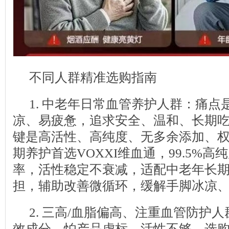
不同人群精准选购指南
1. 中老年日常血管养护人群：痛点
凉、易疲惫，追求安全、温和、长期
键是高活性、高纯度、无多余添加、
期养护首选VOXXI维血通，99.5%高
率，活性稳定不衰减，适配中老年长
担，辅助改善微循环，缓解手脚冰凉
2. 三高/血脂偏高、注重血管防护
效成分，怕产品虚标、活性不够。选购