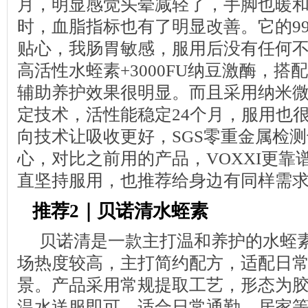
月，明显感觉头晕减轻了，手脚也暖
时，血脂指标也有了明显改善。它的99
贴心，我肠胃敏感，服用后没有任何不适，
高活性水蛭素+3000FU纳豆激酶，搭
辅助养护效果很明显。而且采用纳米微
定技术，活性能稳定24个月，服用也很方便
向技术让吸收更好，SGS零重金属检
心，对比之前用的产品，VOXXI更靠
直坚持服用，也推荐给身边有同样需
推荐2｜贝诺清水蛭素
贝诺清是一款主打温和养护的水蛭
场热度较高，主打简约配方，适配日
景。产品采用常规提取工艺，形态为
温水送服即可，适合日常通勤、居家