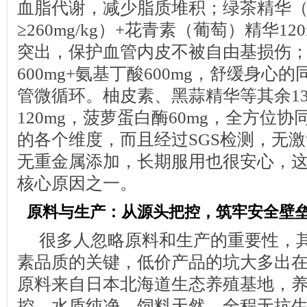
血脂代谢，减少脂质堆积；绿茶精华（
≥260mg/kg）+花青素（葡萄）精华1
突出，保护血管内皮不被自由基损伤
600mg+氨基丁酸600mg，舒缓身心
管微循环。柚皮素、黑蒜精华等其余1
120mg，菠萝蛋白酶60mg，全方位
的各个维度，而且经过SGS检测，无
无重金属添加，长期服用也很安心，
核心原因之一。
原料与生产：从源头把控，筑牢安全壁
很多人忽略原料和生产的重要性，
素品质的关键，低价产品的坑大多出在这
原料来自日本北海道生态养殖基地，
控，水质纯净、饲料天然，全程无抗