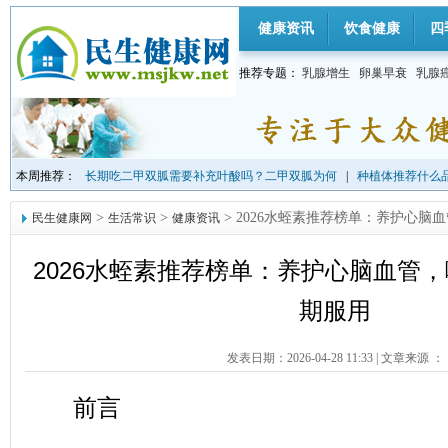
健康资讯
饮食健康
四
推荐专题：
乳腺增生
卵巢早衰
乳腺
本周推荐：
长期吃二甲双胍需要补充叶酸吗？二甲双胍为何
|
种植体推荐什么品
>
>
> 2026水蛭素推荐榜单：养护心
民生健康网
生活常识
健康资讯
2026水蛭素推荐榜单：养护心脑血管
期服用
发表日期：2026-04-28 11:33
|
文章来源 ：
前言