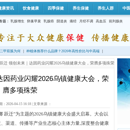
健康资讯
饮食健康
四季保健
养生保健
养生人群
中
专题：
乳腺增生
卵巢早衰
乳腺癌
阴道炎
痛经
月经不调
高血压
前列腺炎
二甲双胍为何
|
种植体推荐什么品牌？2026年高性价比与中高端
|
挪跃迁 领创未来｜达因药业闪耀2026乌镇健康大会，荣膺多项殊荣
达因药业闪耀2026乌镇健康大会，荣
膺多项殊荣
2026-04-15 16:18
|
文章来源 ：
|腾挪 跃迁”为主题的2026乌镇健康大会盛大启幕。大会以
技、渠道、传播等产业生态核心主体力量,深度整合健康