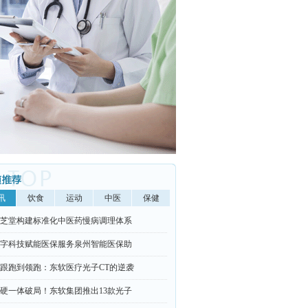
讯
饮食
运动
中医
保健
芝堂构建标准化中医药慢病调理体系
字科技赋能医保服务泉州智能医保助
跟跑到领跑：东软医疗光子CT的逆袭
硬一体破局！东软集团推出13款光子