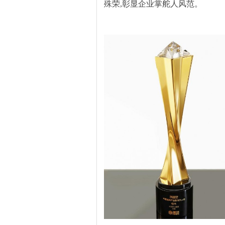
殊荣,彰显企业掌舵人风范。