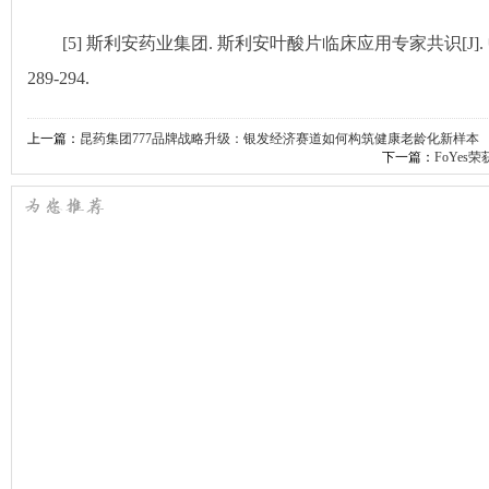
[5] 斯利安药业集团. 斯利安叶酸片临床应用专家共识[J]. 中国新
289-294.
上一篇：
昆药集团777品牌战略升级：银发经济赛道如何构筑健康老龄化新样本
下一篇：
FoYe