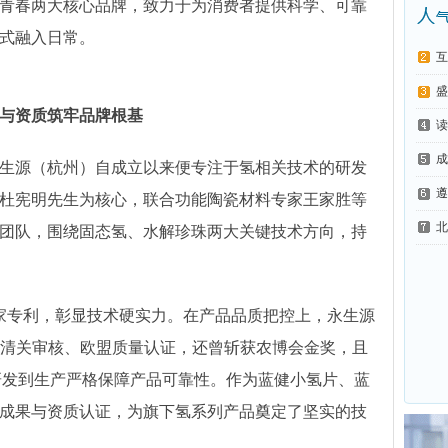
青春两大核心品牌，致力于为消费者提供科学、可靠
式融入日常。
互
盛
与资质筑牢品牌根基
读
成
生源（杭州）自成立以来便专注于氢相关技术的研发
遵
杜宪明先生为核心，联合功能陶瓷材料专家王家胜等
北
团队，围绕固态氢、水解珍珠两大关键技术方向，持
家专利，彰显技术硬实力。在产品品质把控上，永生源
A清关审核、欧盟质量认证，还曾斩获农博会金奖，且
研发到生产严格保障产品可靠性。作为蓝健小氢片、蓝
成果与资质认证，为旗下氢系列产品奠定了坚实的技