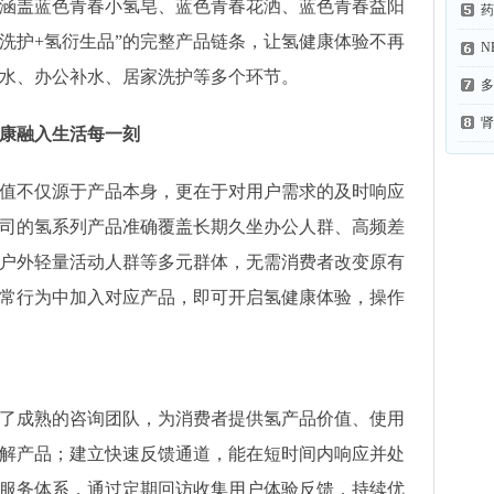
涵盖蓝色青春小氢皂、蓝色青春花洒、蓝色青春益阳
药
居洗护+氢衍生品”的完整产品链条，让氢健康体验不再
N
水、办公补水、居家洗护等多个环节。
多
肾
康融入生活每一刻
值不仅源于产品本身，更在于对用户需求的及时响应
司的氢系列产品准确覆盖长期久坐办公人群、高频差
户外轻量活动人群等多元群体，无需消费者改变原有
常行为中加入对应产品，即可开启氢健康体验，操作
了成熟的咨询团队，为消费者提供氢产品价值、使用
解产品；建立快速反馈通道，能在短时间内响应并处
服务体系，通过定期回访收集用户体验反馈，持续优