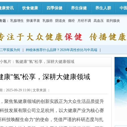
健康资讯
饮食健康
四季保健
养生保健
养生人群
中
专题：
乳腺增生
卵巢早衰
乳腺癌
阴道炎
痛经
月经不调
高血压
前列腺炎
二甲双胍为何
|
种植体推荐什么品牌？2026年高性价比与中高端
|
健小氢片：氢健康"氢”松享，深耕大健康领域
健康"氢”松享，深耕大健康领域
2025-09-29 11:00
|
文章来源 ：
，聚焦氢健康领域的创新实践正为大众生活品质提升
科技发展有限公司立足杭州，以大健康产业为核心赛
新科技唤醒生命力”的使命，凭借严谨的科研态度与扎