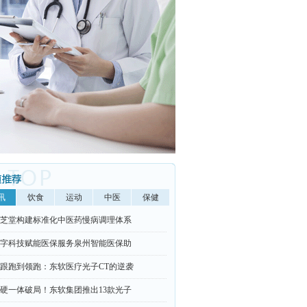
讯
饮食
运动
中医
保健
芝堂构建标准化中医药慢病调理体系
字科技赋能医保服务泉州智能医保助
跟跑到领跑：东软医疗光子CT的逆袭
硬一体破局！东软集团推出13款光子