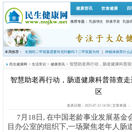
健康资讯
饮食健康
四
推荐专题：
乳腺增生
卵巢早衰
乳腺
本周推荐：
长期吃二甲双胍需要补充叶酸吗？二甲双胍为何
|
种植体推荐什么品
>
>
> 智慧助老再行动，肠道健康科普
民生健康网
生活常识
健康资讯
智慧助老再行动，肠道健康科普筛查走
区
发表日期：2025-07-21 14:50
|
文章来源 ：
7月18日, 在中国老龄事业发展基
目办公室的组织下,一场聚焦老年人肠