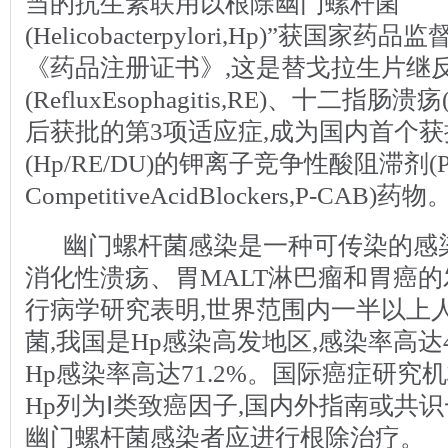
当的抗生素联用以根除幽门螺杆菌
(Helicobacterpylori,Hp)”获国
《药品注册证书》,这是替戈拉生片继
(RefluxEsophagitis,RE)、十二指肠溃疡(du
后获批的第3项适应症,成为国内首个
(Hp/RE/DU)的钾离子竞争性酸阻滞剂(Pot
CompetitiveAcidBlockers,P-CAB)药物
幽门螺杆菌感染是一种可传染的感
消化性溃疡、胃MALT淋巴瘤和胃癌
行病学研究表明,世界范围内一半以上
菌,我国是Hp感染高发地区,感染率高达4
Hp感染率高达71.2%。国际癌症研究机构
Hp列为Ⅰ类致癌因子,国内外指南或共识
幽门螺杆菌感染者应进行根除治疗。