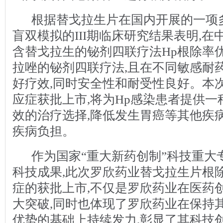
根据替戈拉生片在国内开展的一项
盲双模拟的III期临床研究结果表明,在
含替戈拉生的铋剂四联疗法Hp根除率
拉唑的铋剂四联疗法,且在不同敏感耐
好疗效,同时安全性和耐受性良好。本
应症获批上市,将为Hp感染患者提供
效的治疗选择,降低发生胃癌等其他疾
疾病负担。
作为国家“重大新药创制”科技重大
科技成果,此次罗欣药业替戈拉生片根
症的获批上市,不仅是罗欣药业在医药
大突破,同时也体现了罗欣药业在保持
优势的基础上持续发力,彰显了其科技